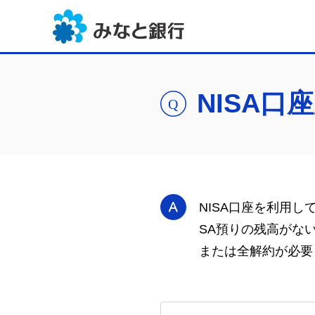
NISA
NISA口座を利用し
SA預りの残高がな
または全解約が必要