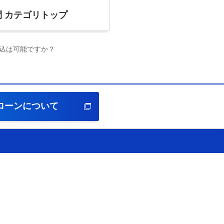
問
カテゴリトップ
込は可能ですか？
ローン
について