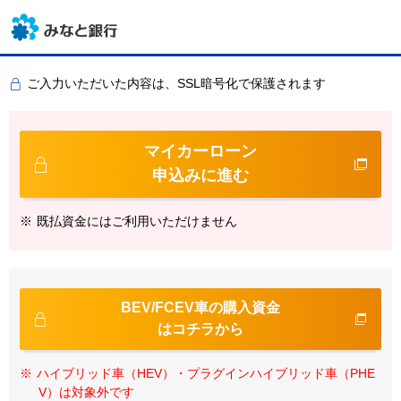
ご入力いただいた内容は、SSL暗号化で保護されます
マイカーローン
申込みに進む
※
既払資金にはご利用いただけません
BEV/FCEV車の購入資金
はコチラから
※
ハイブリッド車（HEV）・プラグインハイブリッド車（PHE
V）は対象外です