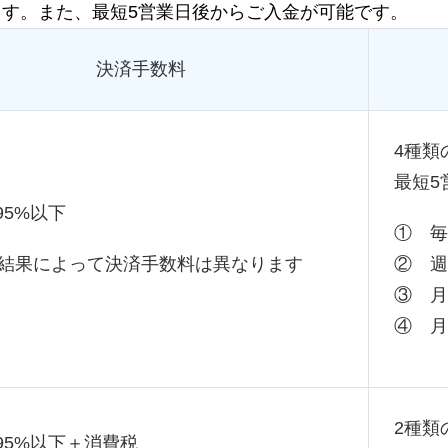
す。また、最短5営業日後からご入金が可能です。
決済手数料
4種類
最短5
.95%以下
①
毎
結果によって決済手数料は異なります
②
週
③
月
④
月
2種類
.95%以下＋消費税