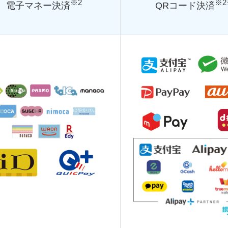
※2
※2
電子マネー決済
QRコード決済